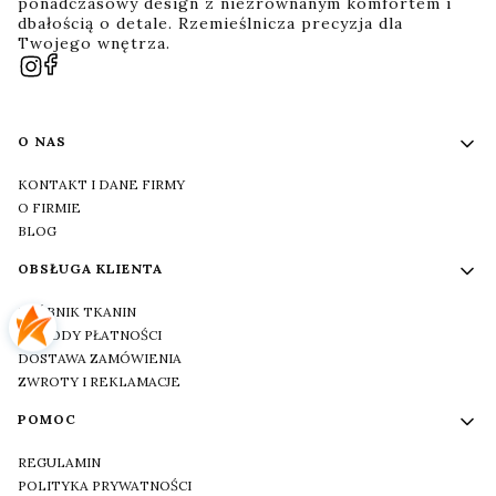
ponadczasowy design z niezrównanym komfortem i
dbałością o detale. Rzemieślnicza precyzja dla
Twojego wnętrza.
Linki w stopce
O NAS
KONTAKT I DANE FIRMY
O FIRMIE
BLOG
OBSŁUGA KLIENTA
PRÓBNIK TKANIN
METODY PŁATNOŚCI
DOSTAWA ZAMÓWIENIA
ZWROTY I REKLAMACJE
POMOC
REGULAMIN
POLITYKA PRYWATNOŚCI