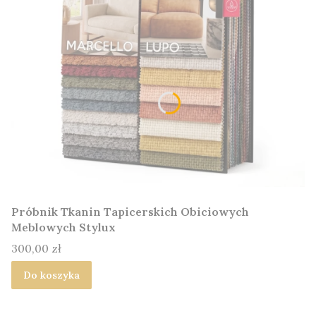
Próbnik Tkanin Tapicerskich Obiciowych
Meblowych Stylux
Cena
300,00 zł
Do koszyka